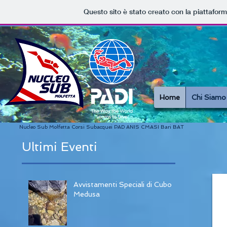
Questo sito è stato creato con la piattafor
Home
Chi Siamo
Nucleo Sub Molfetta Corsi Subacquei PAD ANIS CMASI Bari BAT
Ultimi Eventi
Avvistamenti Speciali di Cubo
Medusa