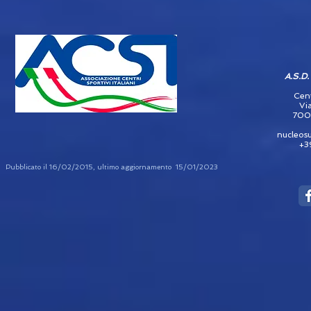
A.S.D.
Cen
Vi
7005
nucleos
+3
Pubblicato il 16/02/2015, ultimo aggiornamento 15/01/2023